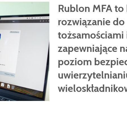
Rublon MFA to
rozwiązanie do
tożsamościami 
zapewniające n
poziom bezpiec
uwierzytelniani
wieloskładnik