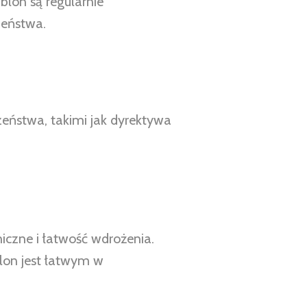
lon są regularnie
zeństwa.
eństwa, takimi jak dyrektywa
iczne i łatwość wdrożenia.
blon jest łatwym w